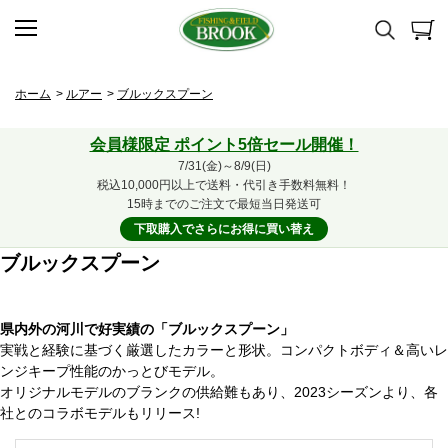
ホーム
>
ルアー
>
ブルックスプーン
会員様限定 ポイント5倍セール開催！
7/31(金)～8/9(日)
税込10,000円以上で送料・代引き手数料無料！
15時までのご注文で最短当日発送可
下取購入でさらにお得に買い替え
ブルックスプーン
県内外の河川で好実績の「ブルックスプーン」
実戦と経験に基づく厳選したカラーと形状。コンパクトボディ＆高いレ
ンジキープ性能のかっとびモデル。
オリジナルモデルのブランクの供給難もあり、2023シーズンより、各
社とのコラボモデルもリリース!