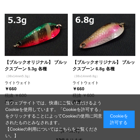
【ブルックオリジナル】 ブルッ
【ブルックオリジナル】 ブルッ
クスプーン 5.3g 各種
クスプーン 6.8g 各種
（38x14mm5.3g）
（38x14mm6.8g）
ライトウェイト
ライトウェイト
￥660
￥660
税抜 ￥600
税抜 ￥600
在庫
在庫
当ウェブサイトでは、快適にご覧いただけるよう
Cookieを使用しています。「Cookieを許可する」
をクリックすることによってCookieの使用に同意
Cookieを
されたものとみなされます。
許可する
【Cookieの利用についてはこちらをご覧くださ
[1～12件]
い。】
12
件あります