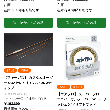
在庫
在庫
在庫有り/即納可能です
在庫有り/即納可能です
買い物かごへ入れる
買い物かごへ入れる
【ファーガス】 カスタムオーダ
ー UDAセレクト f-7064US 2テ
ィップ
【エアフロ】 スーパーフロー
（7ft6in #4 2p 2Tip）
2ティップ仕様・在庫限り旧価格
ユニバーサルテーパー WF6F リ
￥193,600
ッシェン/ドリフトウッド
通常価格 ￥226,600