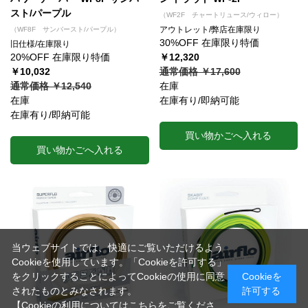
スト/パープル
（WF2F チャートリュース/ウィロー）
アウトレット/弊店在庫限り
（WF8F サンバースト/パープル）
30%OFF 在庫限り特価
旧仕様/在庫限り
20%OFF 在庫限り特価
￥12,320
￥10,032
通常価格 ￥17,600
通常価格 ￥12,540
在庫
在庫
在庫有り/即納可能
在庫有り/即納可能
買い物かごへ入れる
買い物かごへ入れる
当ウェブサイトでは、快適にご覧いただけるよう
Cookieを使用しています。「Cookieを許可する」
をクリックすることによってCookieの使用に同意
Cookieを
されたものとみなされます。
許可する
【Cookieの利用についてはこちらをご覧くださ