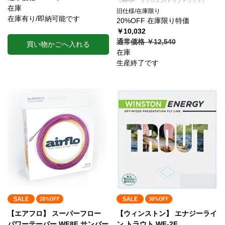
（WF6F リッシェン/ドリフトウッド）
在庫
旧仕様/在庫限り
在庫有り/即納可能です
20%OFF 在庫限り特価
￥10,032
通常価格 ￥12,540
買い物かごへ入れる
在庫
生産終了です
【エアフロ】 スーパーフロー
【ウィンストン】 エナジーライ
パワーテーパー WF8F サンバー
ン トラウト WF-2F