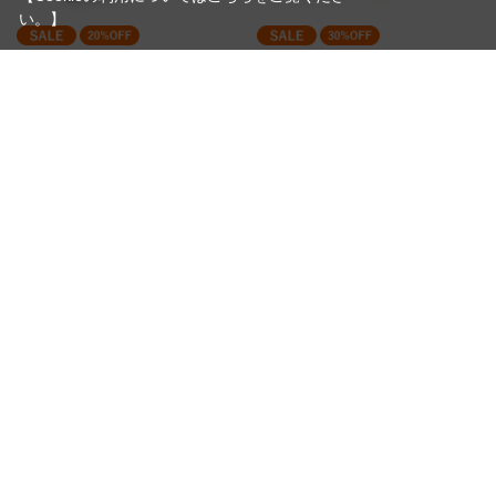
い。】
【エアフロ】 スーパーフロー
【エアフロ】 スカジットコンパ
パワーテーパー WF4F カモグリ
クト F.I.S.T 660G
ーン/カディス
（660gr（9/10））
在庫限り特価 フローティング、イン
（WF4F カモグリーン/カディス）
ターミディエイト、シンク3
旧仕様/在庫限り
30％OFF 在庫限り特価
20%OFF 在庫限り特価
￥6,160
￥10,032
通常価格 ￥8,800
通常価格 ￥12,540
在庫
在庫
在庫有り/即納可能
在庫有り/即納可能
買い物かごへ入れる
買い物かごへ入れる