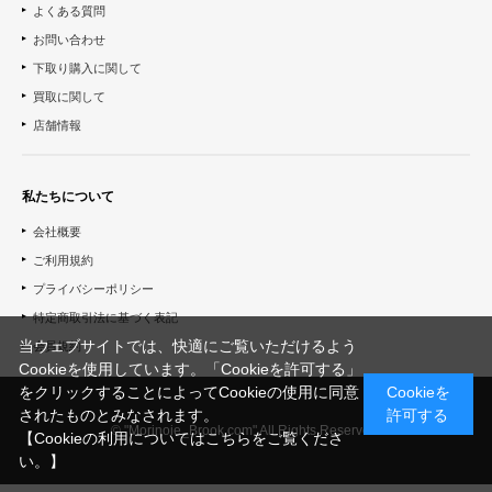
よくある質問
お問い合わせ
下取り購入に関して
買取に関して
店舗情報
私たちについて
会社概要
ご利用規約
プライバシーポリシー
特定商取引法に基づく表記
当ウェブサイトでは、快適にご覧いただけるよう
会員規約
Cookieを使用しています。「Cookieを許可する」
をクリックすることによってCookieの使用に同意
Cookieを
されたものとみなされます。
許可する
© "Morinoie_Brook.com" All Rights Reserved.
【Cookieの利用についてはこちらをご覧くださ
い。】