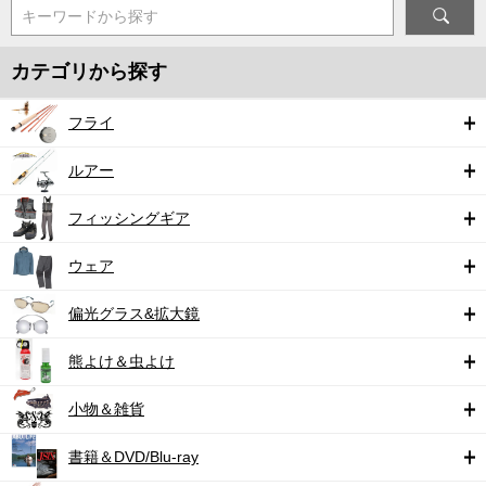
キーワードから探す
カテゴリから探す
フライ
ルアー
フィッシングギア
ウェア
偏光グラス&拡大鏡
熊よけ＆虫よけ
小物＆雑貨
書籍＆DVD/Blu-ray