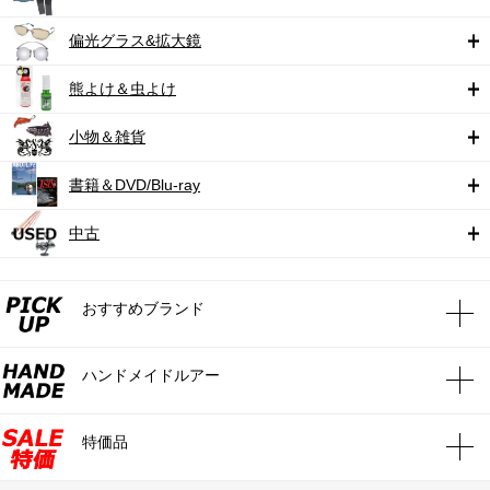
偏光グラス&拡大鏡
熊よけ＆虫よけ
小物＆雑貨
書籍＆DVD/Blu-ray
中古
おすすめブランド
ハンドメイドルアー
特価品