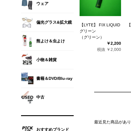
ウェア
偏光グラス&拡大鏡
【LYTE】 FIX LIQUID
【
グリーン
（グリーン）
熊よけ＆虫よけ
￥2,200
税抜 ￥2,000
小物＆雑貨
書籍＆DVD/Blu-ray
中古
最近見た商品があり
おすすめブランド