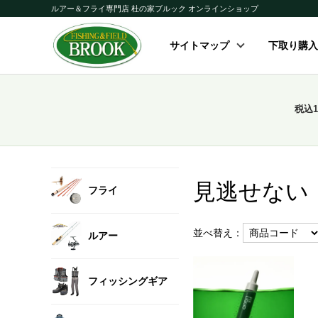
ルアー＆フライ専門店 杜の家ブルック オンラインショップ
サイトマップ
下取り購入
税込
見逃せない
フライ
並べ替え：
ルアー
フィッシングギア