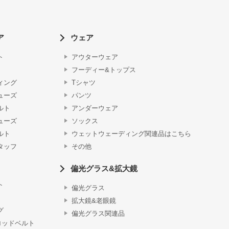
ア
ウェア
ト
アウターウェア
フーディー&トップス
ィング
Tシャツ
ューズ
パンツ
ルト
アンダーウェア
ューズ
ソックス
ルト
ウェットウェーディング関連品はこちら
タッフ
その他
偏光グラス&拡大鏡
ト
偏光グラス
拡大鏡&老眼鏡
グ
偏光グラス関連品
ロッドベルト