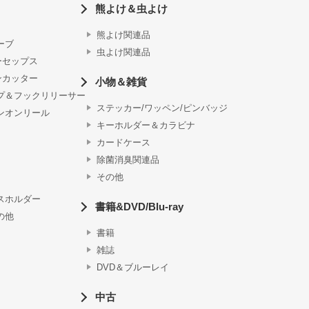
熊よけ＆虫よけ
熊よけ関連品
ーブ
虫よけ関連品
ーセップス
ンカッター
小物＆雑貨
プ＆フックリリーサー
ステッカー/ワッペン/ピンバッジ
ンオンリール
キーホルダー＆カラビナ
カードケース
除菌消臭関連品
その他
スホルダー
書籍&DVD/Blu-ray
の他
書籍
雑誌
DVD＆ブルーレイ
中古