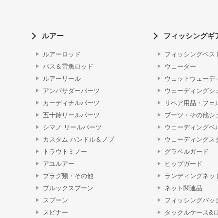
ルアー
フィッシングギ
ルアーロッド
フィッシングベス
バス＆雷魚ロッド
ウェーダー
ルアーリール
ウェットウェーデ
アンバサダーパーツ
ウェーディングシ
カーディナルパーツ
リペア用品・フェ
五十鈴リールパーツ
ブーツ・その他シ
シマノ リールパーツ
ウェーディングベ
カスタム ハンドル＆ノブ
ウェーディングス
トラウトミノー
グラベルガード
アユルアー
ヒップガード
プラグ類・その他
ランディングネッ
ブルックスプーン
ネット関連品
スプーン
フィッシングバッ
スピナー
タックルケース&