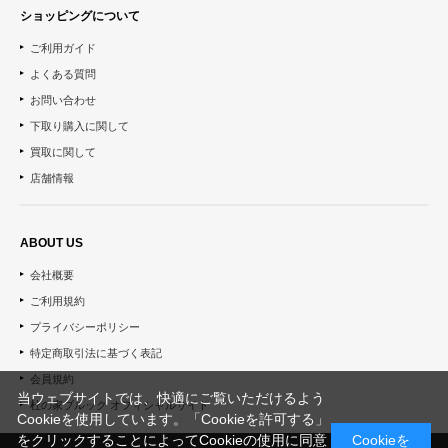
ショッピングについて
ご利用ガイド
よくある質問
お問い合わせ
下取り購入に関して
買取に関して
店舗情報
ABOUT US
会社概要
ご利用規約
プライバシーポリシー
特定商取引法に基づく表記
会員規約
当ウェブサイトでは、快適にご覧いただけるよう
杜の家ブルック オフィシャルサイト
Cookieを使用しています。「Cookieを許可する」
をクリックすることによってCookieの使用に同意
Cookieを