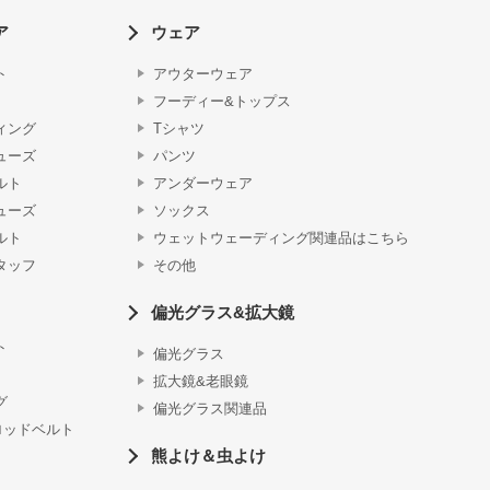
ア
ウェア
ト
アウターウェア
フーディー&トップス
ィング
Tシャツ
ューズ
パンツ
ルト
アンダーウェア
ューズ
ソックス
ルト
ウェットウェーディング関連品はこちら
タッフ
その他
偏光グラス&拡大鏡
ト
偏光グラス
拡大鏡&老眼鏡
グ
偏光グラス関連品
ロッドベルト
熊よけ＆虫よけ