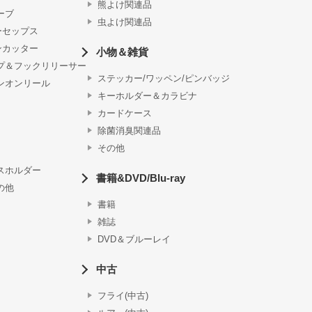
熊よけ関連品
ーブ
虫よけ関連品
ーセップス
ンカッター
小物＆雑貨
プ＆フックリリーサー
ステッカー/ワッペン/ピンバッジ
ンオンリール
キーホルダー＆カラビナ
カードケース
除菌消臭関連品
その他
スホルダー
書籍&DVD/Blu-ray
の他
書籍
雑誌
DVD＆ブルーレイ
中古
フライ(中古)