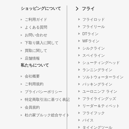
ショッピングについて
フライ
ご利用ガイド
フライロッド
フライリール
よくある質問
DTライン
お問い合わせ
WFライン
下取り購入に関して
シルクライン
買取に関して
スペイライン
店舗情報
シューティングヘッド
私たちについて
ランニングライン
会社概要
ソルトウォーターライン
ご利用規約
バッキングライン
ユーロニンフ ライン
プライバシーポリシー
フライライングッズ
特定商取引法に基づく表記
リーダー＆ティペット
会員規約
フライフック
杜の家ブルック総合サイト
バイス
タイイングツール