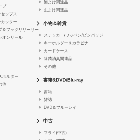
熊よけ関連品
ーブ
虫よけ関連品
ーセップス
ンカッター
小物＆雑貨
プ＆フックリリーサー
ステッカー/ワッペン/ピンバッジ
ンオンリール
キーホルダー＆カラビナ
カードケース
除菌消臭関連品
その他
スホルダー
書籍&DVD/Blu-ray
の他
書籍
雑誌
DVD＆ブルーレイ
中古
フライ(中古)