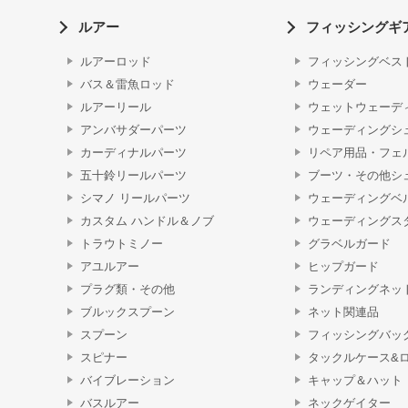
ルアー
フィッシングギ
ルアーロッド
フィッシングベス
バス＆雷魚ロッド
ウェーダー
ルアーリール
ウェットウェーデ
アンバサダーパーツ
ウェーディングシ
カーディナルパーツ
リペア用品・フェ
五十鈴リールパーツ
ブーツ・その他シ
シマノ リールパーツ
ウェーディングベ
カスタム ハンドル＆ノブ
ウェーディングス
トラウトミノー
グラベルガード
アユルアー
ヒップガード
プラグ類・その他
ランディングネッ
ブルックスプーン
ネット関連品
スプーン
フィッシングバッ
スピナー
タックルケース&
バイブレーション
キャップ＆ハット
バスルアー
ネックゲイター