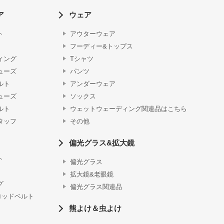
ア
ウェア
ト
アウターウェア
フーディー&トップス
ィング
Tシャツ
ューズ
パンツ
ルト
アンダーウェア
ューズ
ソックス
ルト
ウェットウェーディング関連品はこちら
タッフ
その他
偏光グラス&拡大鏡
ト
偏光グラス
拡大鏡&老眼鏡
グ
偏光グラス関連品
ロッドベルト
熊よけ＆虫よけ