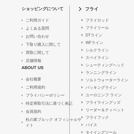
ショッピングについて
フライ
ご利用ガイド
フライロッド
フライリール
よくある質問
DTライン
お問い合わせ
WFライン
下取り購入に関して
シルクライン
買取に関して
スペイライン
店舗情報
シューティングヘッド
ABOUT US
ランニングライン
会社概要
ソルトウォーターライン
ご利用規約
バッキングライン
ユーロニンフ ライン
プライバシーポリシー
フライライングッズ
特定商取引法に基づく表記
リーダー＆ティペット
会員規約
フライフック
杜の家ブルック オフィシャルサ
バイス
イト
タイイングツール