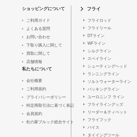
ショッピングについて
フライ
ご利用ガイド
フライロッド
フライリール
よくある質問
DTライン
お問い合わせ
WFライン
下取り購入に関して
シルクライン
買取に関して
スペイライン
店舗情報
シューティングヘッド
私たちについて
ランニングライン
会社概要
ソルトウォーターライン
ご利用規約
バッキングライン
ユーロニンフ ライン
プライバシーポリシー
フライライングッズ
特定商取引法に基づく表記
リーダー＆ティペット
会員規約
フライフック
杜の家ブルック総合サイト
バイス
タイイングツール