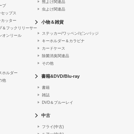
熊よけ関連品
ーブ
虫よけ関連品
ーセップス
ンカッター
小物＆雑貨
プ＆フックリリーサー
ステッカー/ワッペン/ピンバッジ
ンオンリール
キーホルダー＆カラビナ
カードケース
除菌消臭関連品
その他
スホルダー
書籍&DVD/Blu-ray
の他
書籍
雑誌
DVD＆ブルーレイ
中古
フライ(中古)