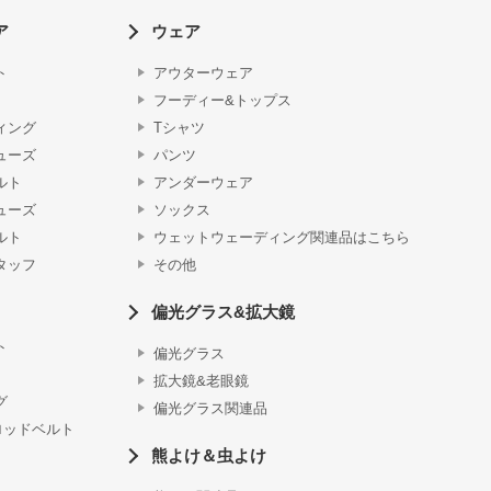
ア
ウェア
ト
アウターウェア
フーディー&トップス
ィング
Tシャツ
ューズ
パンツ
ルト
アンダーウェア
ューズ
ソックス
ルト
ウェットウェーディング関連品はこちら
タッフ
その他
偏光グラス&拡大鏡
ト
偏光グラス
拡大鏡&老眼鏡
グ
偏光グラス関連品
ロッドベルト
熊よけ＆虫よけ