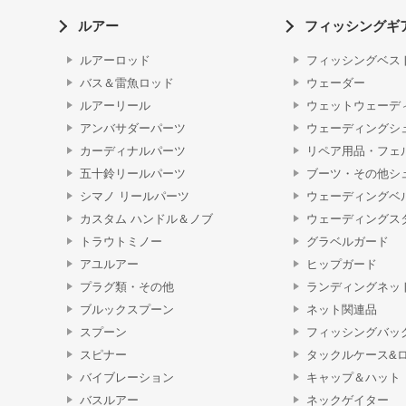
ルアー
フィッシングギ
ルアーロッド
フィッシングベス
バス＆雷魚ロッド
ウェーダー
ルアーリール
ウェットウェーデ
アンバサダーパーツ
ウェーディングシ
カーディナルパーツ
リペア用品・フェ
五十鈴リールパーツ
ブーツ・その他シ
シマノ リールパーツ
ウェーディングベ
カスタム ハンドル＆ノブ
ウェーディングス
トラウトミノー
グラベルガード
アユルアー
ヒップガード
プラグ類・その他
ランディングネッ
ブルックスプーン
ネット関連品
スプーン
フィッシングバッ
スピナー
タックルケース&
バイブレーション
キャップ＆ハット
バスルアー
ネックゲイター