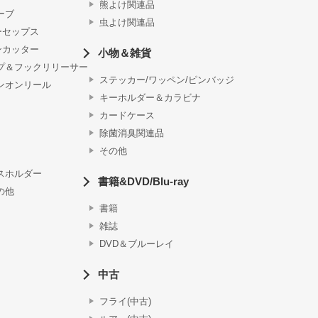
熊よけ関連品
ーブ
虫よけ関連品
ーセップス
ンカッター
小物＆雑貨
プ＆フックリリーサー
ステッカー/ワッペン/ピンバッジ
ンオンリール
キーホルダー＆カラビナ
カードケース
除菌消臭関連品
その他
スホルダー
書籍&DVD/Blu-ray
の他
書籍
雑誌
DVD＆ブルーレイ
中古
フライ(中古)