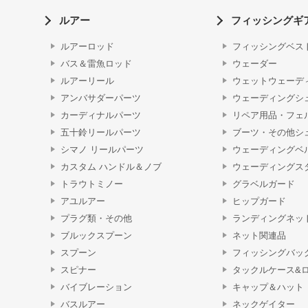
ルアー
フィッシングギ
ルアーロッド
フィッシングベス
バス＆雷魚ロッド
ウェーダー
ルアーリール
ウェットウェーデ
アンバサダーパーツ
ウェーディングシ
カーディナルパーツ
リペア用品・フェ
五十鈴リールパーツ
ブーツ・その他シ
シマノ リールパーツ
ウェーディングベ
カスタム ハンドル＆ノブ
ウェーディングス
トラウトミノー
グラベルガード
アユルアー
ヒップガード
プラグ類・その他
ランディングネッ
ブルックスプーン
ネット関連品
スプーン
フィッシングバッ
スピナー
タックルケース&
バイブレーション
キャップ＆ハット
バスルアー
ネックゲイター