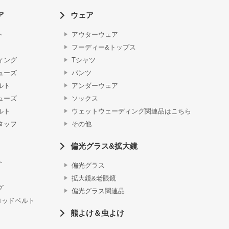
ア
ウェア
ト
アウターウェア
フーディー&トップス
ィング
Tシャツ
ューズ
パンツ
ルト
アンダーウェア
ューズ
ソックス
ルト
ウェットウェーディング関連品はこちら
タッフ
その他
偏光グラス&拡大鏡
ト
偏光グラス
拡大鏡&老眼鏡
グ
偏光グラス関連品
ロッドベルト
熊よけ＆虫よけ