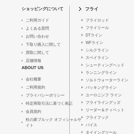
ショッピングについて
フライ
ご利用ガイド
フライロッド
フライリール
よくある質問
DTライン
お問い合わせ
WFライン
下取り購入に関して
シルクライン
買取に関して
スペイライン
店舗情報
シューティングヘッド
ABOUT US
ランニングライン
会社概要
ソルトウォーターライン
ご利用規約
バッキングライン
ユーロニンフ ライン
プライバシーポリシー
フライライングッズ
特定商取引法に基づく表記
リーダー＆ティペット
会員規約
フライフック
杜の家ブルック オフィシャルサ
バイス
イト
タイイングツール