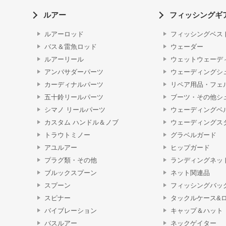
ルアー
フィッシングギ
ルアーロッド
フィッシングベス
バス＆雷魚ロッド
ウェーダー
ルアーリール
ウェットウェーデ
アンバサダーパーツ
ウェーディングシ
カーディナルパーツ
リペア用品・フェ
五十鈴リールパーツ
ブーツ・その他シ
シマノ リールパーツ
ウェーディングベ
カスタム ハンドル＆ノブ
ウェーディングス
トラウトミノー
グラベルガード
アユルアー
ヒップガード
プラグ類・その他
ランディングネッ
ブルックスプーン
ネット関連品
スプーン
フィッシングバッ
スピナー
タックルケース&
バイブレーション
キャップ＆ハット
バスルアー
ネックゲイター