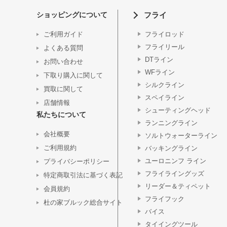
ショッピングについて
フライ
ご利用ガイド
フライロッド
フライリール
よくある質問
DTライン
お問い合わせ
WFライン
下取り購入に関して
シルクライン
買取に関して
スペイライン
店舗情報
シューティングヘッド
私たちについて
ランニングライン
会社概要
ソルトウォーターライン
ご利用規約
バッキングライン
ユーロニンフ ライン
プライバシーポリシー
フライライングッズ
特定商取引法に基づく表記
リーダー＆ティペット
会員規約
フライフック
杜の家ブルック総合サイト
バイス
タイイングツール