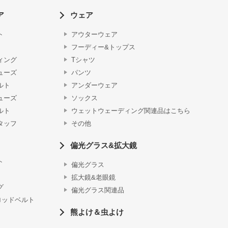
ア
ウェア
ト
アウターウェア
フーディー&トップス
ィング
Tシャツ
ューズ
パンツ
ルト
アンダーウェア
ューズ
ソックス
ルト
ウェットウェーディング関連品はこちら
タッフ
その他
偏光グラス&拡大鏡
ト
偏光グラス
拡大鏡&老眼鏡
グ
偏光グラス関連品
ロッドベルト
熊よけ＆虫よけ