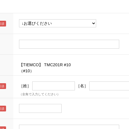
【TIEMCO】 TMC201R #10
（#10）
［姓］
［名］
（全角で入力してください）