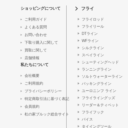
ショッピングについて
フライ
ご利用ガイド
フライロッド
フライリール
よくある質問
DTライン
お問い合わせ
WFライン
下取り購入に関して
シルクライン
買取に関して
スペイライン
店舗情報
シューティングヘッド
私たちについて
ランニングライン
会社概要
ソルトウォーターライン
ご利用規約
バッキングライン
ユーロニンフ ライン
プライバシーポリシー
フライライングッズ
特定商取引法に基づく表記
リーダー＆ティペット
会員規約
フライフック
杜の家ブルック総合サイト
バイス
タイイングツール