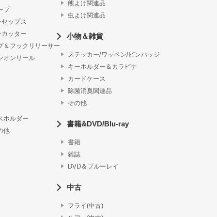
熊よけ関連品
ーブ
虫よけ関連品
ーセップス
ンカッター
小物＆雑貨
プ＆フックリリーサー
ステッカー/ワッペン/ピンバッジ
ンオンリール
キーホルダー＆カラビナ
カードケース
除菌消臭関連品
その他
スホルダー
書籍&DVD/Blu-ray
の他
書籍
雑誌
DVD＆ブルーレイ
中古
フライ(中古)