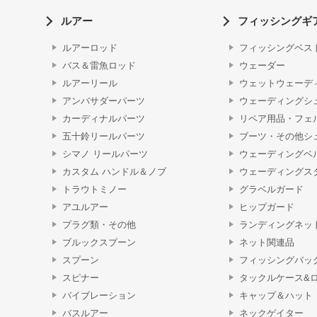
ルアー
フィッシングギ
ルアーロッド
フィッシングベス
バス＆雷魚ロッド
ウェーダー
ルアーリール
ウェットウェーデ
アンバサダーパーツ
ウェーディングシ
カーディナルパーツ
リペア用品・フェ
五十鈴リールパーツ
ブーツ・その他シ
シマノ リールパーツ
ウェーディングベ
カスタム ハンドル＆ノブ
ウェーディングス
トラウトミノー
グラベルガード
アユルアー
ヒップガード
プラグ類・その他
ランディングネッ
ブルックスプーン
ネット関連品
スプーン
フィッシングバッ
スピナー
タックルケース&
バイブレーション
キャップ＆ハット
バスルアー
ネックゲイター