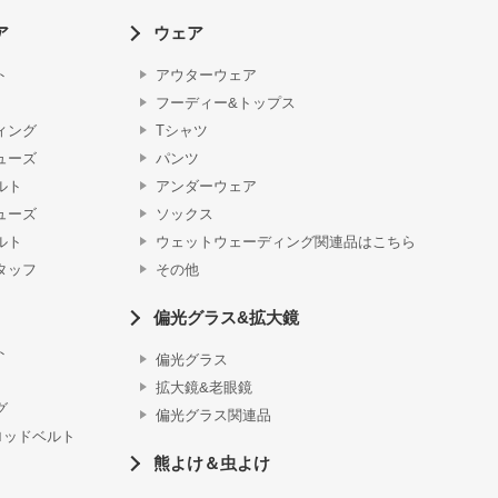
ア
ウェア
ト
アウターウェア
フーディー&トップス
ィング
Tシャツ
ューズ
パンツ
ルト
アンダーウェア
ューズ
ソックス
ルト
ウェットウェーディング関連品はこちら
タッフ
その他
偏光グラス&拡大鏡
ト
偏光グラス
拡大鏡&老眼鏡
グ
偏光グラス関連品
ロッドベルト
熊よけ＆虫よけ