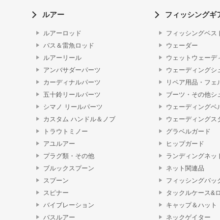
ルアー
フィッシングギ
ルアーロッド
フィッシングベス
バス＆雷魚ロッド
ウェーダー
ルアーリール
ウェットウェーデ
アンバサダーパーツ
ウェーディングシ
カーディナルパーツ
リペア用品・フェ
五十鈴リールパーツ
ブーツ・その他シ
シマノ リールパーツ
ウェーディングベ
カスタム ハンドル＆ノブ
ウェーディングス
トラウトミノー
グラベルガード
アユルアー
ヒップガード
プラグ類・その他
ランディングネッ
ブルックスプーン
ネット関連品
スプーン
フィッシングバッ
スピナー
タックルケース&
バイブレーション
キャップ＆ハット
バスルアー
ネックゲイター