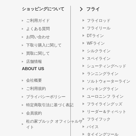
ショッピングについて
フライ
ご利用ガイド
フライロッド
フライリール
よくある質問
DTライン
お問い合わせ
WFライン
下取り購入に関して
シルクライン
買取に関して
スペイライン
店舗情報
シューティングヘッド
ABOUT US
ランニングライン
会社概要
ソルトウォーターライン
ご利用規約
バッキングライン
ユーロニンフ ライン
プライバシーポリシー
フライライングッズ
特定商取引法に基づく表記
リーダー＆ティペット
会員規約
フライフック
杜の家ブルック オフィシャルサ
バイス
イト
タイイングツール