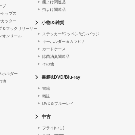
熊よけ関連品
ーブ
虫よけ関連品
ーセップス
ンカッター
小物＆雑貨
プ＆フックリリーサー
ステッカー/ワッペン/ピンバッジ
ンオンリール
キーホルダー＆カラビナ
カードケース
除菌消臭関連品
その他
スホルダー
書籍&DVD/Blu-ray
の他
書籍
雑誌
DVD＆ブルーレイ
中古
フライ(中古)