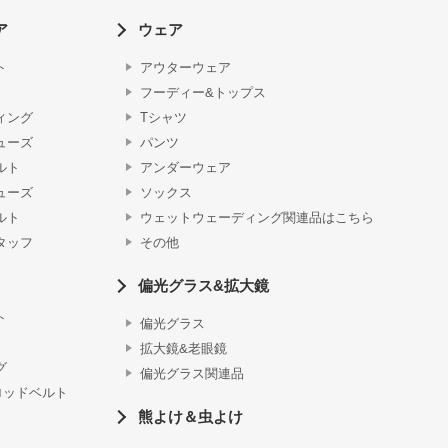
ア
ウェア
ト
アウターウェア
フーディー&トップス
ィング
Tシャツ
ューズ
パンツ
ルト
アンダーウェア
ューズ
ソックス
ルト
ウェットウェーディング関連品はこちら
タッフ
その他
偏光グラス&拡大鏡
ト
偏光グラス
拡大鏡&老眼鏡
グ
偏光グラス関連品
ロッドベルト
熊よけ＆虫よけ