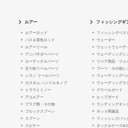
ルアー
フィッシングギ
ルアーロッド
フィッシングベス
バス＆雷魚ロッド
ウェーダー
ルアーリール
ウェットウェーデ
アンバサダーパーツ
ウェーディングシ
カーディナルパーツ
リペア用品・フェ
五十鈴リールパーツ
ブーツ・その他シ
シマノ リールパーツ
ウェーディングベ
カスタム ハンドル＆ノブ
ウェーディングス
トラウトミノー
グラベルガード
アユルアー
ヒップガード
プラグ類・その他
ランディングネッ
ブルックスプーン
ネット関連品
スプーン
フィッシングバッ
スピナー
タックルケース&