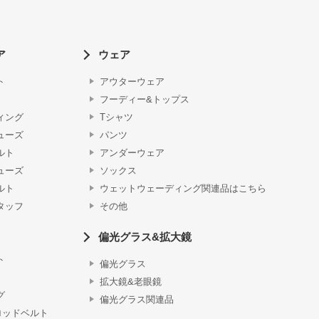
ア
ウェア
ト
アウターウェア
フーディー&トップス
ィング
Tシャツ
ューズ
パンツ
ルト
アンダーウェア
ューズ
ソックス
ルト
ウェットウェーディング関連品はこちら
タッフ
その他
偏光グラス&拡大鏡
ト
偏光グラス
拡大鏡&老眼鏡
グ
偏光グラス関連品
ロッドベルト