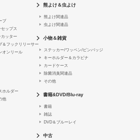
熊よけ＆虫よけ
熊よけ関連品
ーブ
虫よけ関連品
ーセップス
ンカッター
小物＆雑貨
プ＆フックリリーサー
ステッカー/ワッペン/ピンバッジ
ンオンリール
キーホルダー＆カラビナ
カードケース
除菌消臭関連品
その他
スホルダー
書籍&DVD/Blu-ray
の他
書籍
雑誌
DVD＆ブルーレイ
中古