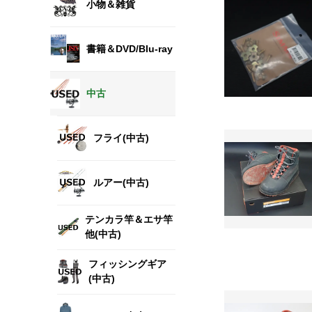
小物＆雑貨
書籍＆DVD/Blu-ray
中古
フライ(中古)
ルアー(中古)
テンカラ竿＆エサ竿
他(中古)
フィッシングギア
(中古)