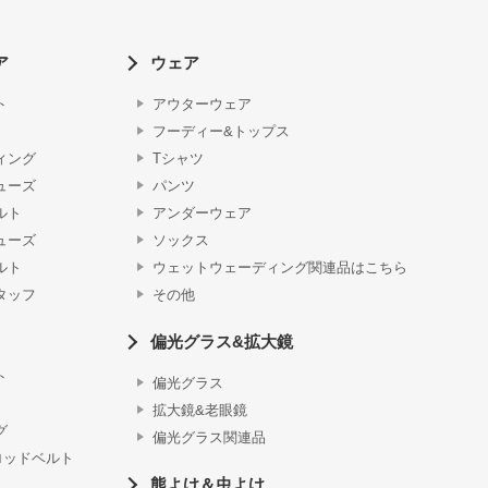
ア
ウェア
ト
アウターウェア
フーディー&トップス
ィング
Tシャツ
ューズ
パンツ
ルト
アンダーウェア
ューズ
ソックス
ルト
ウェットウェーディング関連品はこちら
タッフ
その他
偏光グラス&拡大鏡
ト
偏光グラス
拡大鏡&老眼鏡
グ
偏光グラス関連品
ロッドベルト
熊よけ＆虫よけ