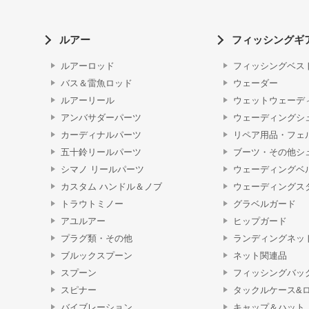
ルアー
フィッシングギ
ルアーロッド
フィッシングベス
バス＆雷魚ロッド
ウェーダー
ルアーリール
ウェットウェーデ
アンバサダーパーツ
ウェーディングシ
カーディナルパーツ
リペア用品・フェ
五十鈴リールパーツ
ブーツ・その他シ
シマノ リールパーツ
ウェーディングベ
カスタム ハンドル＆ノブ
ウェーディングス
トラウトミノー
グラベルガード
アユルアー
ヒップガード
プラグ類・その他
ランディングネッ
ブルックスプーン
ネット関連品
スプーン
フィッシングバッ
スピナー
タックルケース&
バイブレーション
キャップ＆ハット