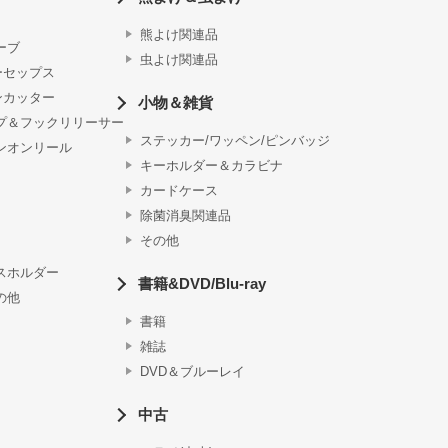
熊よけ関連品
ーブ
虫よけ関連品
ーセップス
ンカッター
小物＆雑貨
プ＆フックリリーサー
ステッカー/ワッペン/ピンバッジ
ンオンリール
キーホルダー＆カラビナ
カードケース
除菌消臭関連品
その他
スホルダー
書籍&DVD/Blu-ray
の他
書籍
雑誌
DVD＆ブルーレイ
中古