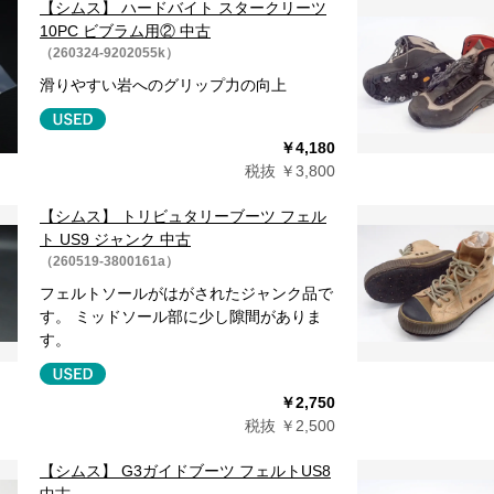
【シムス】 ハードバイト スタークリーツ
10PC ビブラム用② 中古
（260324-9202055k）
滑りやすい岩へのグリップ力の向上
￥4,180
税抜 ￥3,800
【シムス】 トリビュタリーブーツ フェル
ト US9 ジャンク 中古
（260519-3800161a）
フェルトソールがはがされたジャンク品で
す。 ミッドソール部に少し隙間がありま
す。
￥2,750
税抜 ￥2,500
【シムス】 G3ガイドブーツ フェルトUS8
中古