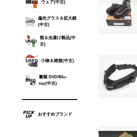
ウェア(中古)
偏光グラス＆拡大鏡
(中古)
熊＆虫避け製品(中
古)
小物＆雑貨(中古)
書籍 DVD/Blu-
ray(中古)
おすすめブランド