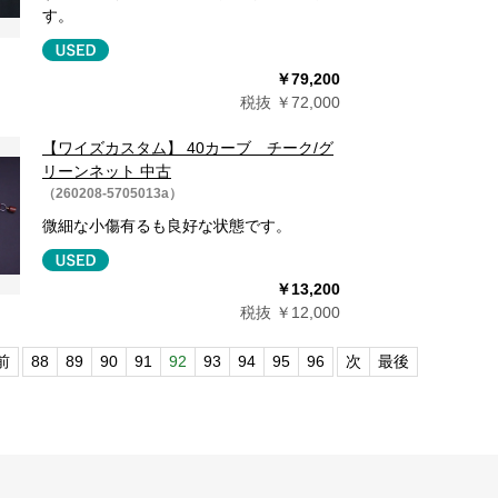
す。
￥79,200
税抜 ￥72,000
【ワイズカスタム】 40カーブ チーク/グ
リーンネット 中古
（260208-5705013a）
微細な小傷有るも良好な状態です。
￥13,200
税抜 ￥12,000
前
88
89
90
91
92
93
94
95
96
次
最後