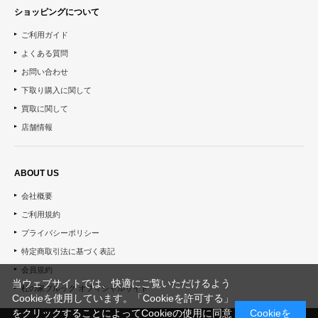
ショッピングについて
ご利用ガイド
よくある質問
お問い合わせ
下取り購入に関して
買取に関して
店舗情報
ABOUT US
会社概要
ご利用規約
プライバシーポリシー
特定商取引法に基づく表記
会員規約
当ウェブサイトでは、快適にご覧いただけるよう
杜の家ブルック オフィシャルサイト
Cookieを使用しています。「Cookieを許可する」
をクリックすることによってCookieの使用に同意
Cookieを