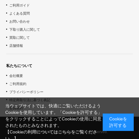
ご利用ガイド
よくある質問
お問い合わせ
下取り購入に関して
買取に関して
店舗情報
私たちについて
会社概要
ご利用規約
プライバシーポリシー
特定商取引法に基づく表記
当ウェブサイトでは、快適にご覧いただけるよう
会員規約
Cookieを使用しています。「Cookieを許可する」
をクリックすることによってCookieの使用に同意
Cookieを
されたものとみなされます。
許可する
【Cookieの利用についてはこちらをご覧くださ
© "Morinoie_Brook.com" All Rights Reserved.
い。】