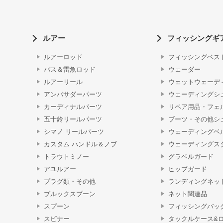
ルアー
フィッシングギ
ルアーロッド
フィッシングベス
バス＆雷魚ロッド
ウェーダー
ルアーリール
ウェットウェーデ
アンバサダーパーツ
ウェーディングシ
カーディナルパーツ
リペア用品・フェ
五十鈴リールパーツ
ブーツ・その他シ
シマノ リールパーツ
ウェーディングベ
カスタム ハンドル＆ノブ
ウェーディングス
トラウトミノー
グラベルガード
アユルアー
ヒップガード
プラグ類・その他
ランディングネッ
ブルックスプーン
ネット関連品
スプーン
フィッシングバッ
スピナー
タックルケース&