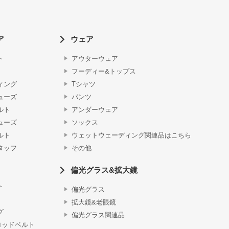
ア
ウェア
ト
アウターウェア
フーディー&トップス
ィング
Tシャツ
ューズ
パンツ
ルト
アンダーウェア
ューズ
ソックス
ルト
ウェットウェーディング関連品はこちら
タッフ
その他
偏光グラス&拡大鏡
ト
偏光グラス
拡大鏡&老眼鏡
グ
偏光グラス関連品
ロッドベルト