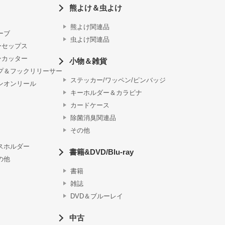
熊よけ＆虫よけ
熊よけ関連品
ーブ
虫よけ関連品
ーセップス
ンカッター
小物＆雑貨
プ＆フックリリーサー
ステッカー/ワッペン/ピンバッジ
ンオンリール
キーホルダー＆カラビナ
カードケース
除菌消臭関連品
その他
スホルダー
書籍&DVD/Blu-ray
の他
書籍
雑誌
DVD＆ブルーレイ
中古