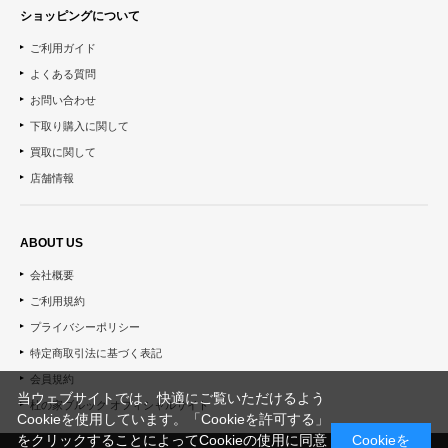
ショッピングについて
ご利用ガイド
よくある質問
お問い合わせ
下取り購入に関して
買取に関して
店舗情報
ABOUT US
会社概要
ご利用規約
プライバシーポリシー
特定商取引法に基づく表記
会員規約
当ウェブサイトでは、快適にご覧いただけるよう
杜の家ブルック オフィシャルサイト
Cookieを使用しています。「Cookieを許可する」
をクリックすることによってCookieの使用に同意
Cookieを