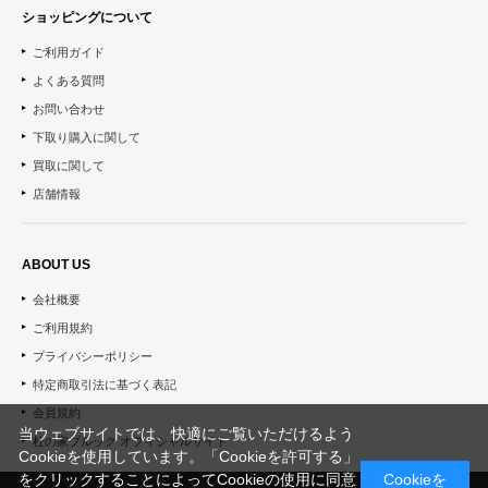
ショッピングについて
ご利用ガイド
よくある質問
お問い合わせ
下取り購入に関して
買取に関して
店舗情報
ABOUT US
会社概要
ご利用規約
プライバシーポリシー
特定商取引法に基づく表記
会員規約
当ウェブサイトでは、快適にご覧いただけるよう
杜の家ブルック オフィシャルサイト
Cookieを使用しています。「Cookieを許可する」
をクリックすることによってCookieの使用に同意
Cookieを