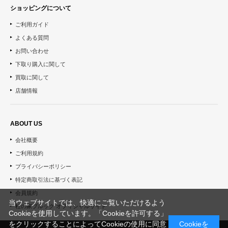
ショッピングについて
ご利用ガイド
よくある質問
お問い合わせ
下取り購入に関して
買取に関して
店舗情報
ABOUT US
会社概要
ご利用規約
プライバシーポリシー
特定商取引法に基づく表記
会員規約
当ウェブサイトでは、快適にご覧いただけるよう
杜の家ブルック オフィシャルサイト
Cookieを使用しています。「Cookieを許可する」
をクリックすることによってCookieの使用に同意
Cookieを