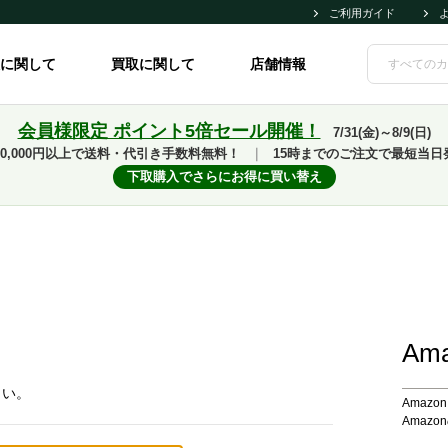
ご利用ガイド
に関して
買取に関して
店舗情報
会員様限定 ポイント5倍セール開催！
7/31(金)～8/9(日)
10,000円以上で送料・代引き手数料無料！
｜
15時までのご注文で最短当日
下取購入でさらにお得に買い替え
Am
さい。
Amaz
Amaz