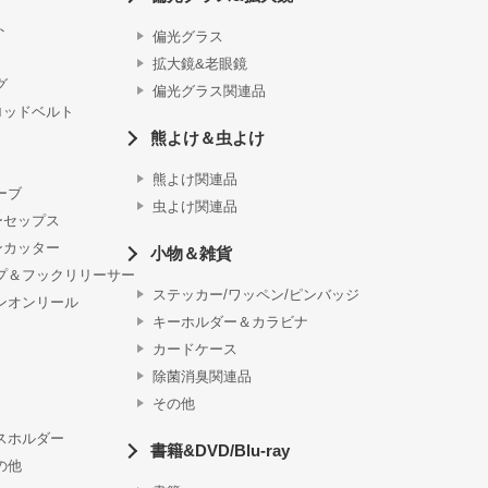
ト
偏光グラス
拡大鏡&老眼鏡
グ
偏光グラス関連品
ロッドベルト
熊よけ＆虫よけ
熊よけ関連品
ーブ
虫よけ関連品
ーセップス
ンカッター
小物＆雑貨
プ＆フックリリーサー
ステッカー/ワッペン/ピンバッジ
ンオンリール
キーホルダー＆カラビナ
カードケース
除菌消臭関連品
その他
スホルダー
書籍&DVD/Blu-ray
の他