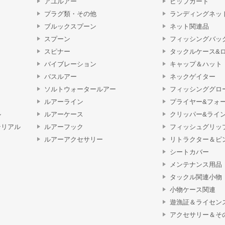
アユルアー
ヒップガード
プラグ類・その他
ランディングネッ
ブルックスプーン
ネット関連品
スプーン
フィッシングバッ
スピナー
タックルケース&
バイブレーション
キャップ＆ハット
バスルアー
ネックゲイター
ソルトウォータールアー
フィッシンググロ
ルアーライン
プライヤー&フォ
ル
ルアーケース
クリッパー&ライ
テリアル
ルアーフック
フィッシュグリッ
ルアーアクセサリー
リトラクター＆ピ
シートカバー
メンテナンス用品
タックル関連小物
小物ケース関連
遊漁証＆ライセン
アクセサリー＆そ