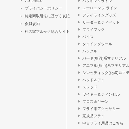
ご利用規約
バッキングライン
ユーロニンフ ライン
プライバシーポリシー
フライライングッズ
特定商取引法に基づく表記
リーダー＆ティペット
会員規約
フライフック
杜の家ブルック総合サイト
バイス
タイイングツール
ハックル
バード(鳥羽)系マテリアル
アニマル(獣毛)系マテリア
シンセティック(化繊)系マ
ヘッド＆アイ
スレッド
ワイヤー＆ティンセル
フロス＆ヤーン
フライ用アクセサリー
完成品フライ
中古フライ用品はこちら