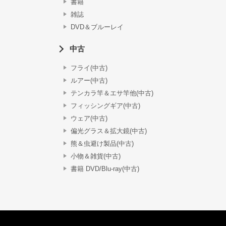
書籍
雑誌
DVD＆ブルーレイ
中古
フライ(中古)
ルアー(中古)
テンカラ竿＆エサ竿他(中古)
フィッシングギア(中古)
ウェア(中古)
偏光グラス＆拡大鏡(中古)
熊＆虫避け製品(中古)
小物＆雑貨(中古)
書籍 DVD/Blu-ray(中古)