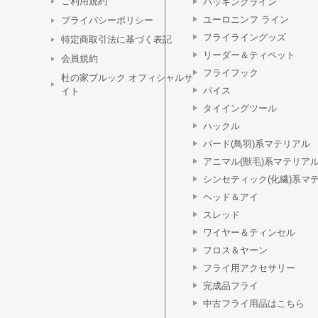
ご利用規約
バッキングライン
ユーロニンフ ライン
プライバシーポリシー
フライライングッズ
特定商取引法に基づく表記
リーダー＆ティペット
会員規約
フライフック
杜の家ブルック オフィシャルサ
バイス
イト
タイイングツール
ハックル
バード(鳥羽)系マテリアル
アニマル(獣毛)系マテリア
シンセティック(化繊)系マ
ヘッド＆アイ
スレッド
ワイヤー＆ティンセル
フロス＆ヤーン
フライ用アクセサリー
完成品フライ
中古フライ用品はこちら