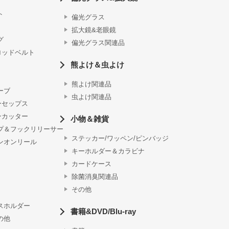
ト
偏光グラス
拡大鏡&老眼鏡
グ
偏光グラス関連品
ロッドベルト
熊よけ＆虫よけ
熊よけ関連品
ーブ
虫よけ関連品
ーセップス
ンカッター
小物＆雑貨
プ＆フックリリーサー
ステッカー/ワッペン/ピンバッジ
ンオンリール
キーホルダー＆カラビナ
カードケース
除菌消臭関連品
その他
スホルダー
書籍&DVD/Blu-ray
の他