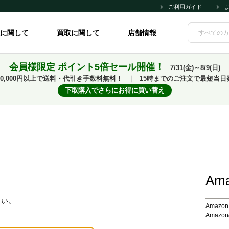
ご利用ガイド
に関して
買取に関して
店舗情報
会員様限定 ポイント5倍セール開催！
7/31(金)～8/9(日)
10,000円以上で送料・代引き手数料無料！
｜
15時までのご注文で最短当日
下取購入でさらにお得に買い替え
Am
さい。
Amaz
Amaz