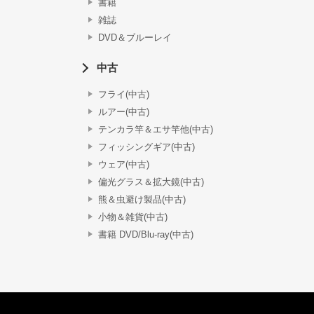
書籍
雑誌
DVD＆ブルーレイ
中古
フライ(中古)
ルアー(中古)
テンカラ竿＆エサ竿他(中古)
フィッシングギア(中古)
ウェア(中古)
偏光グラス＆拡大鏡(中古)
熊＆虫避け製品(中古)
小物＆雑貨(中古)
書籍 DVD/Blu-ray(中古)