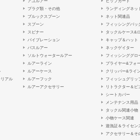
アユルアー
ヒップガード
プラグ類・その他
ランディングネッ
ブルックスプーン
ネット関連品
スプーン
フィッシングバッ
スピナー
タックルケース&
バイブレーション
キャップ＆ハット
バスルアー
ネックゲイター
ソルトウォータールアー
フィッシンググロ
ルアーライン
プライヤー&フォ
ル
ルアーケース
クリッパー&ライ
テリアル
ルアーフック
フィッシュグリッ
ルアーアクセサリー
リトラクター＆ピ
シートカバー
メンテナンス用品
タックル関連小物
小物ケース関連
遊漁証＆ライセン
アクセサリー＆そ