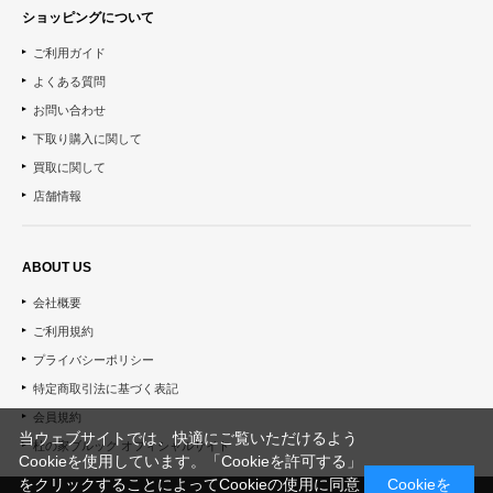
ショッピングについて
ご利用ガイド
よくある質問
お問い合わせ
下取り購入に関して
買取に関して
店舗情報
ABOUT US
会社概要
ご利用規約
プライバシーポリシー
特定商取引法に基づく表記
会員規約
当ウェブサイトでは、快適にご覧いただけるよう
杜の家ブルック オフィシャルサイト
Cookieを使用しています。「Cookieを許可する」
をクリックすることによってCookieの使用に同意
Cookieを