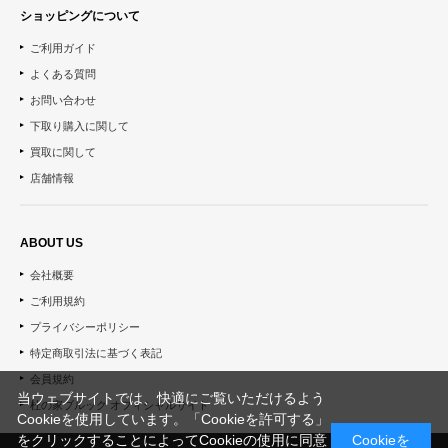
ショッピングについて
ご利用ガイド
よくある質問
お問い合わせ
下取り購入に関して
買取に関して
店舗情報
ABOUT US
会社概要
ご利用規約
プライバシーポリシー
特定商取引法に基づく表記
会員規約
当ウェブサイトでは、快適にご覧いただけるよう
杜の家ブルック オフィシャルサイト
Cookieを使用しています。「Cookieを許可する」
をクリックすることによってCookieの使用に同意
Cookieを