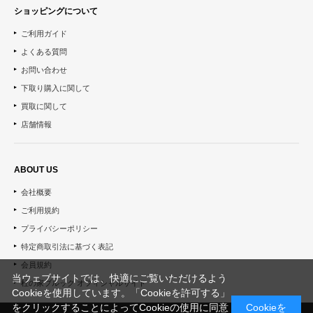
ショッピングについて
ご利用ガイド
よくある質問
お問い合わせ
下取り購入に関して
買取に関して
店舗情報
ABOUT US
会社概要
ご利用規約
プライバシーポリシー
特定商取引法に基づく表記
会員規約
当ウェブサイトでは、快適にご覧いただけるよう
杜の家ブルック オフィシャルサイト
Cookieを使用しています。「Cookieを許可する」
をクリックすることによってCookieの使用に同意
Cookieを