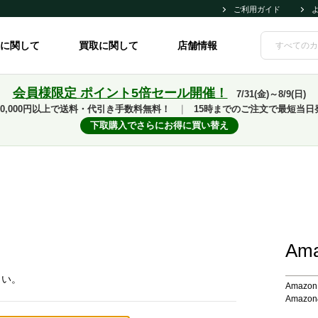
ご利用ガイド
に関して
買取に関して
店舗情報
会員様限定 ポイント5倍セール開催！
7/31(金)～8/9(日)
10,000円以上で送料・代引き手数料無料！
｜
15時までのご注文で最短当日
下取購入でさらにお得に買い替え
Am
さい。
Amaz
Amaz