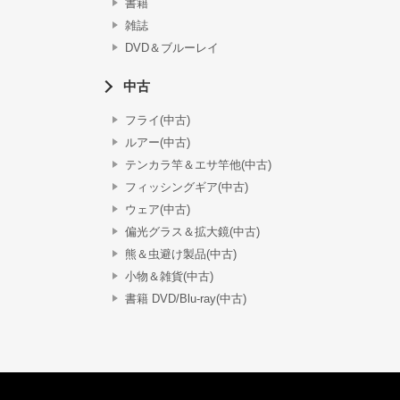
書籍
雑誌
DVD＆ブルーレイ
中古
フライ(中古)
ルアー(中古)
テンカラ竿＆エサ竿他(中古)
フィッシングギア(中古)
ウェア(中古)
偏光グラス＆拡大鏡(中古)
熊＆虫避け製品(中古)
小物＆雑貨(中古)
書籍 DVD/Blu-ray(中古)