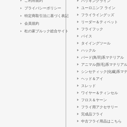
ご利用規約
バッキングライン
ユーロニンフ ライン
プライバシーポリシー
フライライングッズ
特定商取引法に基づく表記
リーダー＆ティペット
会員規約
フライフック
杜の家ブルック総合サイト
バイス
タイイングツール
ハックル
バード(鳥羽)系マテリアル
アニマル(獣毛)系マテリア
シンセティック(化繊)系マ
ヘッド＆アイ
スレッド
ワイヤー＆ティンセル
フロス＆ヤーン
フライ用アクセサリー
完成品フライ
中古フライ用品はこちら