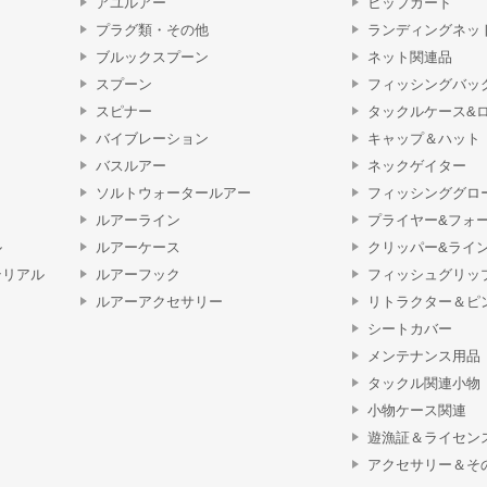
アユルアー
ヒップガード
プラグ類・その他
ランディングネッ
ブルックスプーン
ネット関連品
スプーン
フィッシングバッ
スピナー
タックルケース&
バイブレーション
キャップ＆ハット
バスルアー
ネックゲイター
ソルトウォータールアー
フィッシンググロ
ルアーライン
プライヤー&フォ
ル
ルアーケース
クリッパー&ライ
テリアル
ルアーフック
フィッシュグリッ
ルアーアクセサリー
リトラクター＆ピ
シートカバー
メンテナンス用品
タックル関連小物
小物ケース関連
遊漁証＆ライセン
アクセサリー＆そ