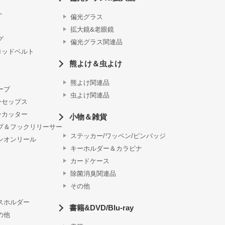
ト
偏光グラス
拡大鏡&老眼鏡
グ
偏光グラス関連品
ロッドベルト
熊よけ＆虫よけ
熊よけ関連品
ーブ
虫よけ関連品
ーセップス
ンカッター
小物＆雑貨
プ＆フックリリーサー
ステッカー/ワッペン/ピンバッジ
ンオンリール
キーホルダー＆カラビナ
カードケース
除菌消臭関連品
その他
スホルダー
書籍&DVD/Blu-ray
の他