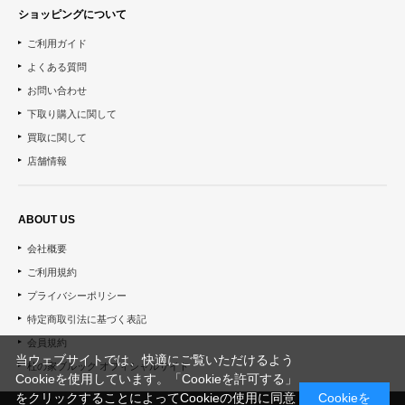
ショッピングについて
ご利用ガイド
よくある質問
お問い合わせ
下取り購入に関して
買取に関して
店舗情報
ABOUT US
会社概要
ご利用規約
プライバシーポリシー
特定商取引法に基づく表記
会員規約
当ウェブサイトでは、快適にご覧いただけるよう
杜の家ブルック オフィシャルサイト
Cookieを使用しています。「Cookieを許可する」
をクリックすることによってCookieの使用に同意
Cookieを