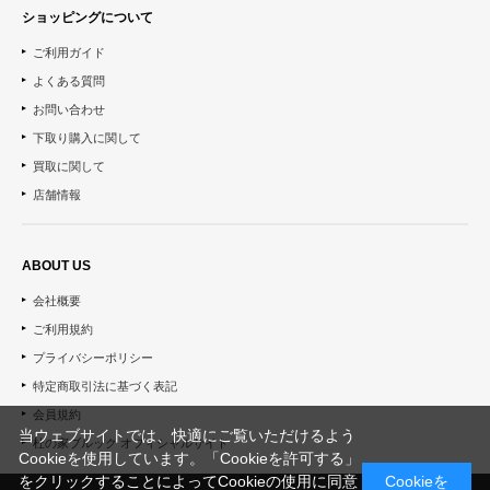
ショッピングについて
ご利用ガイド
よくある質問
お問い合わせ
下取り購入に関して
買取に関して
店舗情報
ABOUT US
会社概要
ご利用規約
プライバシーポリシー
特定商取引法に基づく表記
会員規約
当ウェブサイトでは、快適にご覧いただけるよう
杜の家ブルック オフィシャルサイト
Cookieを使用しています。「Cookieを許可する」
をクリックすることによってCookieの使用に同意
Cookieを