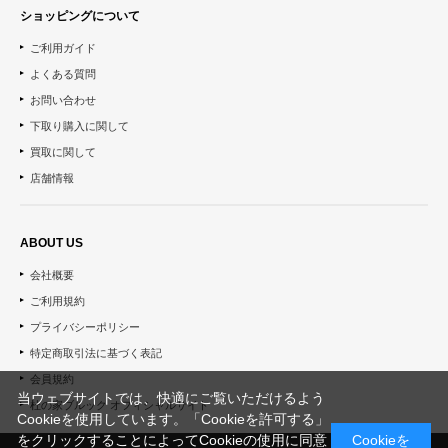
ショッピングについて
ご利用ガイド
よくある質問
お問い合わせ
下取り購入に関して
買取に関して
店舗情報
ABOUT US
会社概要
ご利用規約
プライバシーポリシー
特定商取引法に基づく表記
会員規約
当ウェブサイトでは、快適にご覧いただけるよう
杜の家ブルック オフィシャルサイト
Cookieを使用しています。「Cookieを許可する」
をクリックすることによってCookieの使用に同意
Cookieを